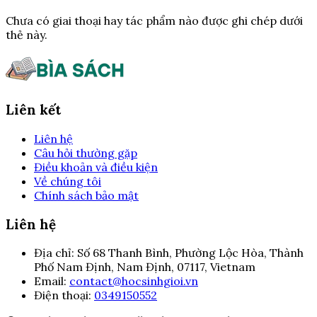
Chưa có giai thoại hay tác phẩm nào được ghi chép dưới
thẻ này.
Liên kết
Liên hệ
Câu hỏi thường gặp
Điều khoản và điều kiện
Về chúng tôi
Chính sách bảo mật
Liên hệ
Địa chỉ:
Số 68 Thanh Bình, Phường Lộc Hòa, Thành
Phố Nam Định, Nam Định, 07117, Vietnam
Email:
contact@hocsinhgioi.vn
Điện thoại:
0349150552