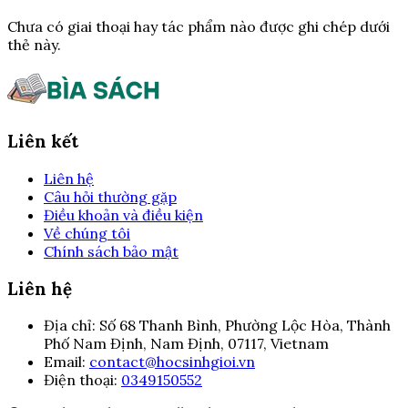
Chưa có giai thoại hay tác phẩm nào được ghi chép dưới
thẻ này.
Liên kết
Liên hệ
Câu hỏi thường gặp
Điều khoản và điều kiện
Về chúng tôi
Chính sách bảo mật
Liên hệ
Địa chỉ:
Số 68 Thanh Bình, Phường Lộc Hòa, Thành
Phố Nam Định, Nam Định, 07117, Vietnam
Email:
contact@hocsinhgioi.vn
Điện thoại:
0349150552