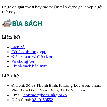
Chưa có giai thoại hay tác phẩm nào được ghi chép dưới
thẻ này.
Liên kết
Liên hệ
Câu hỏi thường gặp
Điều khoản và điều kiện
Về chúng tôi
Chính sách bảo mật
Liên hệ
Địa chỉ:
Số 68 Thanh Bình, Phường Lộc Hòa, Thành
Phố Nam Định, Nam Định, 07117, Vietnam
Email:
contact@hocsinhgioi.vn
Điện thoại:
0349150552