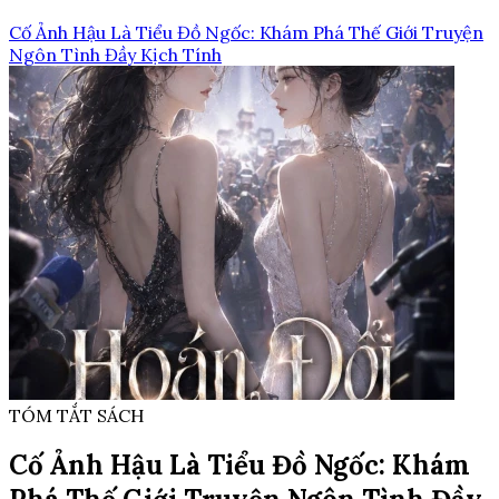
Cố Ảnh Hậu Là Tiểu Đồ Ngốc: Khám Phá Thế Giới Truyện
Ngôn Tình Đầy Kịch Tính
TÓM TẮT SÁCH
Cố Ảnh Hậu Là Tiểu Đồ Ngốc: Khám