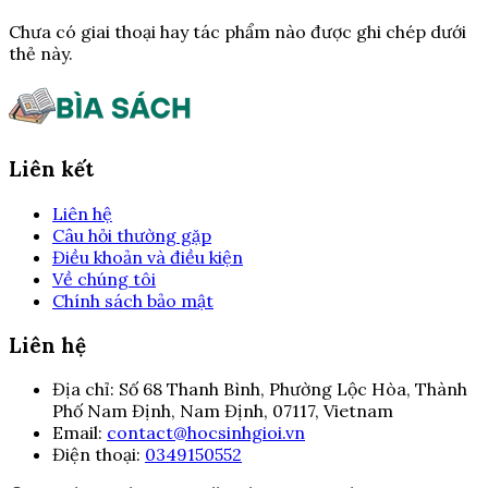
Chưa có giai thoại hay tác phẩm nào được ghi chép dưới
thẻ này.
Liên kết
Liên hệ
Câu hỏi thường gặp
Điều khoản và điều kiện
Về chúng tôi
Chính sách bảo mật
Liên hệ
Địa chỉ:
Số 68 Thanh Bình, Phường Lộc Hòa, Thành
Phố Nam Định, Nam Định, 07117, Vietnam
Email:
contact@hocsinhgioi.vn
Điện thoại:
0349150552