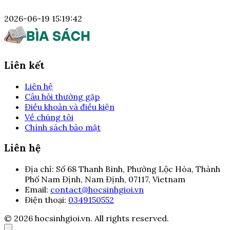
2026-06-19 15:19:42
Liên kết
Liên hệ
Câu hỏi thường gặp
Điều khoản và điều kiện
Về chúng tôi
Chính sách bảo mật
Liên hệ
Địa chỉ:
Số 68 Thanh Bình, Phường Lộc Hòa, Thành
Phố Nam Định, Nam Định, 07117, Vietnam
Email:
contact@hocsinhgioi.vn
Điện thoại:
0349150552
© 2026 hocsinhgioi.vn. All rights reserved.