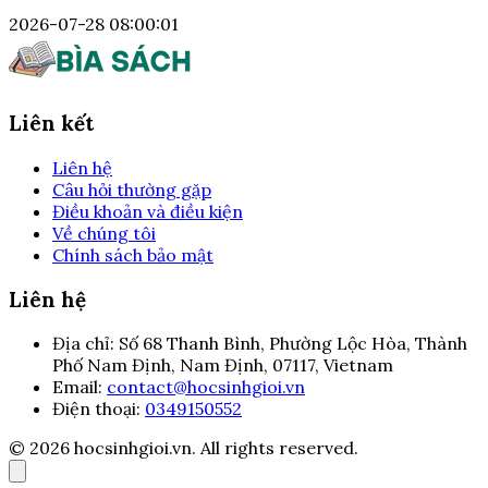
2026-07-28 08:00:01
Liên kết
Liên hệ
Câu hỏi thường gặp
Điều khoản và điều kiện
Về chúng tôi
Chính sách bảo mật
Liên hệ
Địa chỉ:
Số 68 Thanh Bình, Phường Lộc Hòa, Thành
Phố Nam Định, Nam Định, 07117, Vietnam
Email:
contact@hocsinhgioi.vn
Điện thoại:
0349150552
© 2026 hocsinhgioi.vn. All rights reserved.