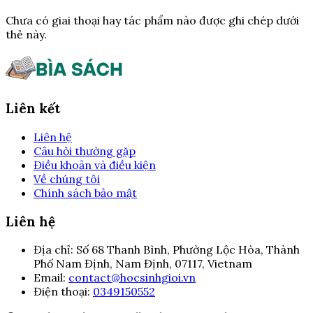
Chưa có giai thoại hay tác phẩm nào được ghi chép dưới
thẻ này.
Liên kết
Liên hệ
Câu hỏi thường gặp
Điều khoản và điều kiện
Về chúng tôi
Chính sách bảo mật
Liên hệ
Địa chỉ:
Số 68 Thanh Bình, Phường Lộc Hòa, Thành
Phố Nam Định, Nam Định, 07117, Vietnam
Email:
contact@hocsinhgioi.vn
Điện thoại:
0349150552