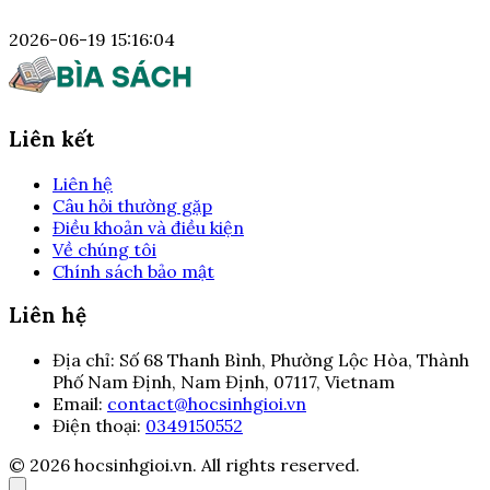
2026-06-19 15:16:04
Liên kết
Liên hệ
Câu hỏi thường gặp
Điều khoản và điều kiện
Về chúng tôi
Chính sách bảo mật
Liên hệ
Địa chỉ:
Số 68 Thanh Bình, Phường Lộc Hòa, Thành
Phố Nam Định, Nam Định, 07117, Vietnam
Email:
contact@hocsinhgioi.vn
Điện thoại:
0349150552
© 2026 hocsinhgioi.vn. All rights reserved.