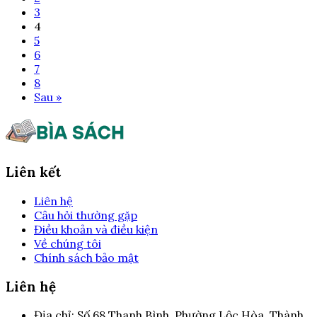
3
4
5
6
7
8
Sau »
Liên kết
Liên hệ
Câu hỏi thường gặp
Điều khoản và điều kiện
Về chúng tôi
Chính sách bảo mật
Liên hệ
Địa chỉ:
Số 68 Thanh Bình, Phường Lộc Hòa, Thành