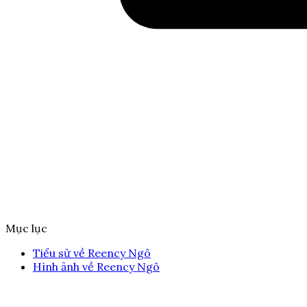
Mục lục
Tiểu sử về Reency Ngô
Hình ảnh về Reency Ngô