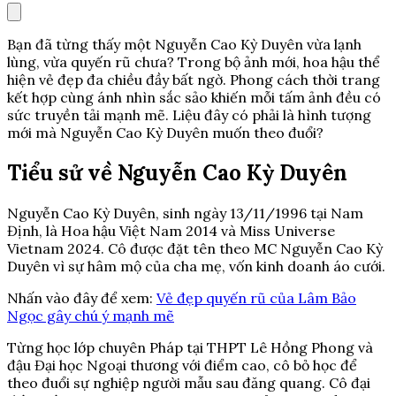
Bạn đã từng thấy một Nguyễn Cao Kỳ Duyên vừa lạnh
lùng, vừa quyến rũ chưa? Trong bộ ảnh mới, hoa hậu thể
hiện vẻ đẹp đa chiều đầy bất ngờ. Phong cách thời trang
kết hợp cùng ánh nhìn sắc sảo khiến mỗi tấm ảnh đều có
sức truyền tải mạnh mẽ. Liệu đây có phải là hình tượng
mới mà Nguyễn Cao Kỳ Duyên muốn theo đuổi?
Tiểu sử về Nguyễn Cao Kỳ Duyên
Nguyễn Cao Kỳ Duyên, sinh ngày 13/11/1996 tại Nam
Định, là Hoa hậu Việt Nam 2014 và Miss Universe
Vietnam 2024. Cô được đặt tên theo MC Nguyễn Cao Kỳ
Duyên vì sự hâm mộ của cha mẹ, vốn kinh doanh áo cưới.
Nhấn vào đây để xem:
Vẻ đẹp quyến rũ của Lâm Bảo
Ngọc gây chú ý mạnh mẽ
Từng học lớp chuyên Pháp tại THPT Lê Hồng Phong và
đậu Đại học Ngoại thương với điểm cao, cô bỏ học để
theo đuổi sự nghiệp người mẫu sau đăng quang. Cô đại