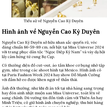
Tiểu sử về Nguyễn Cao Kỳ Duyên
Hình ảnh về Nguyễn Cao Kỳ Duyên
Nguyễn Cao Kỳ Duyên sở hữu nhan sắc quyến rũ, vóc
dáng chuẩn 86-59-89 cm, nổi bật tại Miss Universe 2024
với trang phục dân tộc “Ngọc Điệp Kỳ Nam” và váy dạ hội
lấy cảm hứng từ cung Bọ Cạp.
Cô thường diện đồ cut-out, áo tắm khoe cơ bụng nhờ tập
gym, như trong các shoot hình tại Mexico. Hình ảnh cô
tại Paris Fashion Week 2024 hay show Đỗ Mạnh Cường
với đầm hở eo được khen ngợi về thần thái.
Ảnh đời thường, như khi đi ăn tối tại nhà hàng sang trọng
hay đón sinh nhật muộn sau Miss Universe, toát lên vẻ
sang chảnh. Dù vướng tin đồn tình cảm với Thiên Ân hay
Minh Triệu, cô giữ hình ảnh chuyên nghiệp, thu hút hàng