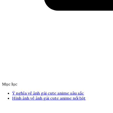
Mục lục
Ý nghĩa về ảnh gái cute anime sâu sắc
Hình ảnh về ảnh gái cute anime nổi bật