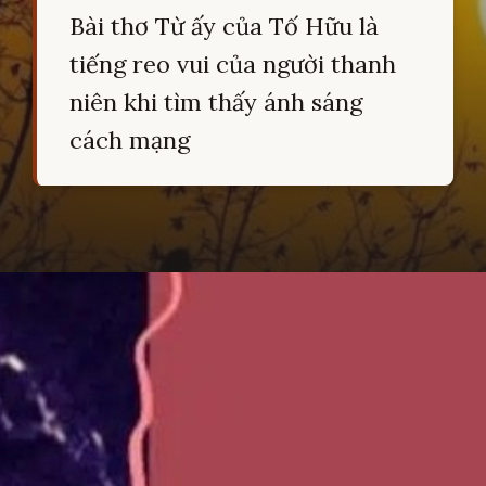
Bài thơ Từ ấy của Tố Hữu là
tiếng reo vui của người thanh
niên khi tìm thấy ánh sáng
cách mạng
Đang mở
https://hocsinhgioi.vn/tu-ay