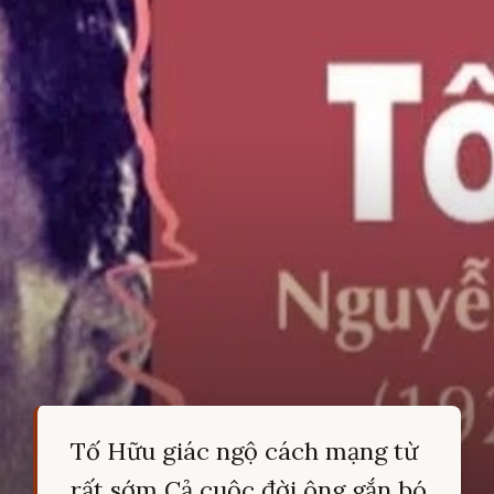
Tố Hữu giác ngộ cách mạng từ
rất sớm Cả cuộc đời ông gắn bó