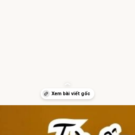
Đang mở
https://hocsinhgioi.vn/tu-ay