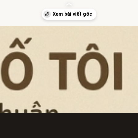
sinhgioi.vn/tom-tat-truyen-ngan-bo-toi-cua-nguyen-ngoc-thuan