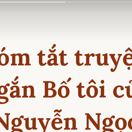
óm tắt truy
gắn Bố tôi c
Nguyễn Ngọ