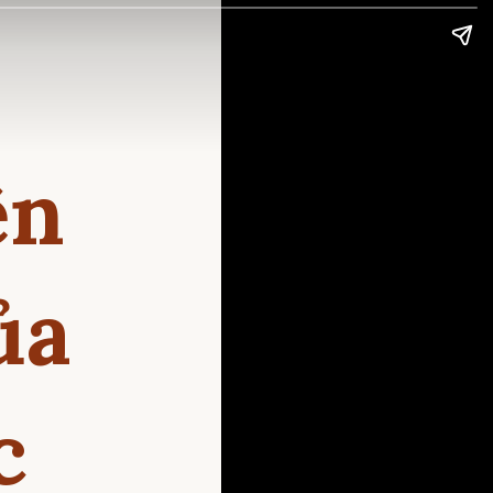
ện
ủa
c