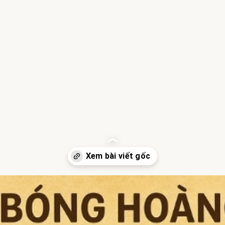
Đang mở
https://hocsinhgioi.vn/tom-tat-truyen-duoi-bong-hoang-lan