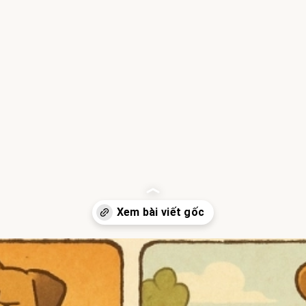
Đang mở
https://hocsinhgioi.vn/tom-tat-truyen-con-cho-xau-xi