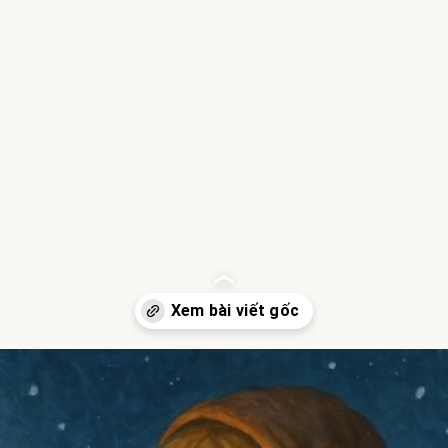
Đang mở
https://hocsinhgioi.vn/tom-tat-truyen-co-be-ban-diem