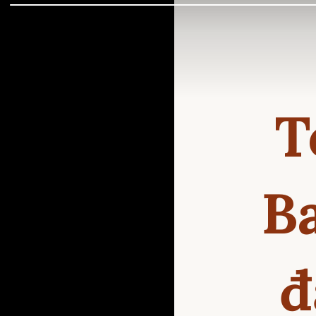
T
B
đ