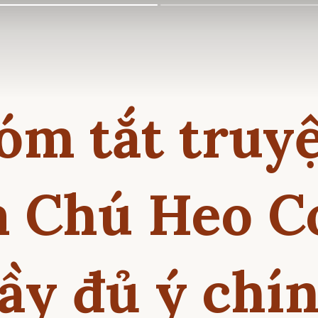
óm tắt truy
a Chú Heo C
ầy đủ ý chí