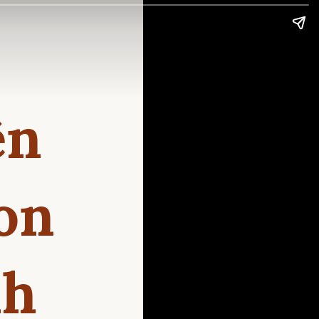
ện
on
nh