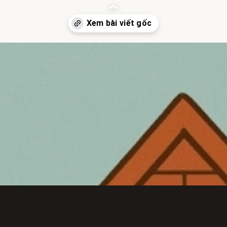
inhgioi.vn/tom-tat-truyen-ba-chu-heo-con