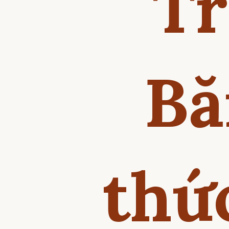
Tr
Bă
thứ