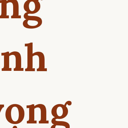
ờng
ánh
vọng