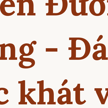
ên Đư
ng - Đ
c khát 