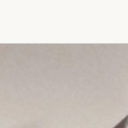
Đang mở
https://hocsinhgioi.vn/tom-tat-sach-tren-duong-b