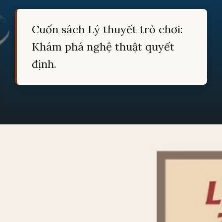
Cuốn sách Lý thuyết trò chơi:
Khám phá nghệ thuật quyết
định.
Đang mở
https://hocsinhgioi.vn/tom-tat-sach-ly-thuyet-tro-choi