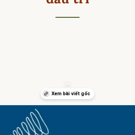
Đang mở
https://hocsinhgioi.vn/tom-tat-sach-ly-thuyet-tro-choi