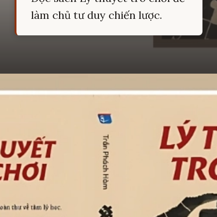
làm chủ tư duy chiến lược.
Đang mở
https://hocsinhgioi.vn/tom-tat-sach-ly-thuyet-tro-choi