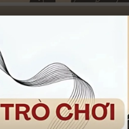
Đang mở
https://hocsinhgioi.vn/tom-tat-sach-ly-thuyet-tro-choi