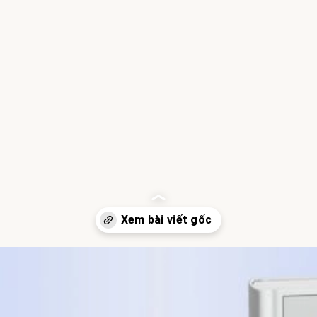
Đang mở
https://hocsinhgioi.vn/tom-tat-sach-deep-work