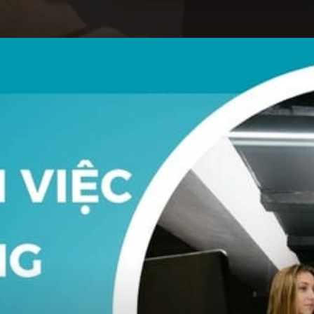
Đang mở
https://hocsinhgioi.vn/tom-tat-sach-deep-work