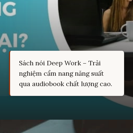
Sách nói Deep Work – Trải
nghiệm cẩm nang năng suất
qua audiobook chất lượng cao.
Đang mở
https://hocsinhgioi.vn/tom-tat-sach-deep-work