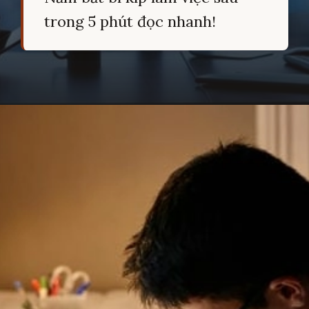
trong 5 phút đọc nhanh!
Đang mở
https://hocsinhgioi.vn/tom-tat-sach-deep-work