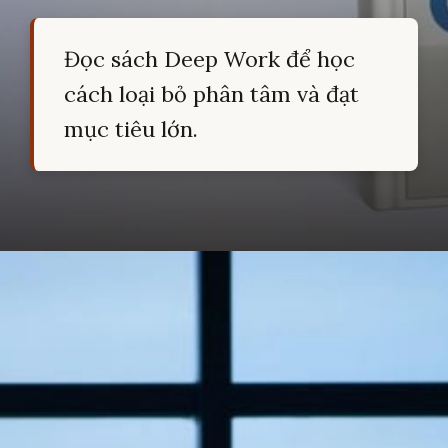
Đọc sách Deep Work để học
cách loại bỏ phân tâm và đạt
mục tiêu lớn.
Đang mở
https://hocsinhgioi.vn/tom-tat-sach-deep-work