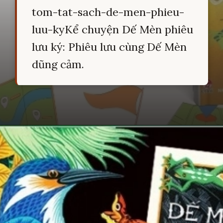
tom-tat-sach-de-men-phieu-
luu-kyKể chuyện Dế Mèn phiêu
lưu ký: Phiêu lưu cùng Dế Mèn
dũng cảm.
Đang mở
https://hocsinhgioi.vn/tom-tat-sach-de-men-phieu-luu-ky