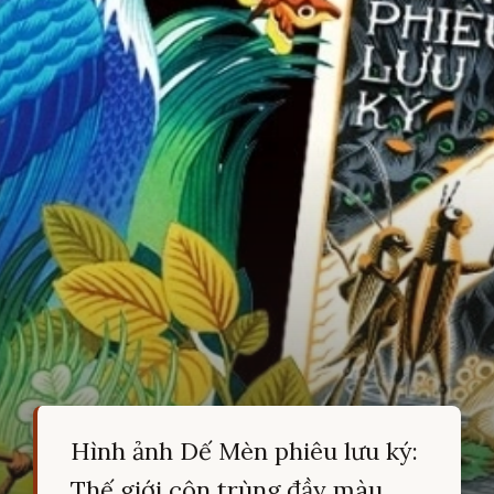
Hình ảnh Dế Mèn phiêu lưu ký:
Thế giới côn trùng đầy màu