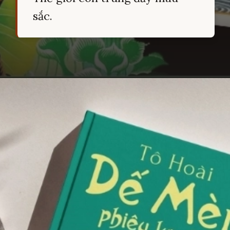
sắc.
Đang mở
https://hocsinhgioi.vn/tom-tat-sach-de-men-phieu-luu-ky