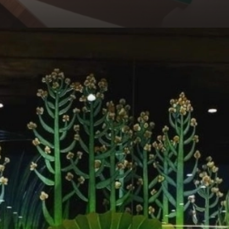
Đang mở
https://hocsinhgioi.vn/tom-tat-sach-de-men-phieu-luu-ky