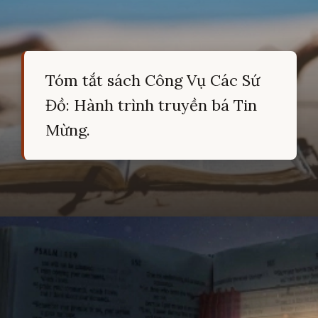
Tóm tắt sách Công Vụ Các Sứ
Đồ: Hành trình truyền bá Tin
Mừng.
Đang mở
https://hocsinhgioi.vn/tom-tat-sach-cong-vu-cac-su-do