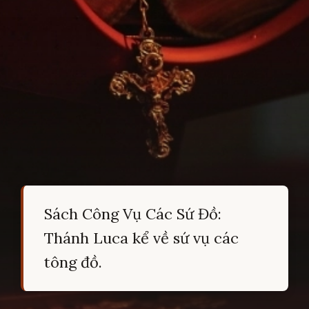
Sách Công Vụ Các Sứ Đồ:
Thánh Luca kể về sứ vụ các
tông đồ.