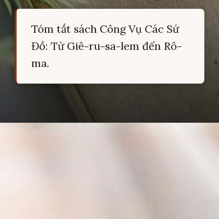
Tóm tắt sách Công Vụ Các Sứ
Đồ: Từ Giê-ru-sa-lem đến Rô-
ma.
Đang mở
https://hocsinhgioi.vn/tom-tat-sach-cong-vu-cac-su-do