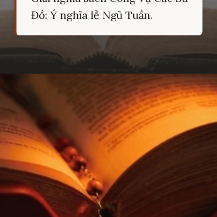
Đồ: Ý nghĩa lễ Ngũ Tuần.
Đang mở
https://hocsinhgioi.vn/tom-tat-sach-cong-vu-cac-su-do