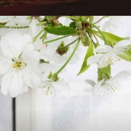
Đang mở
https://hocsinhgioi.vn/tom-tat-sach-cong-vu-cac-su-do