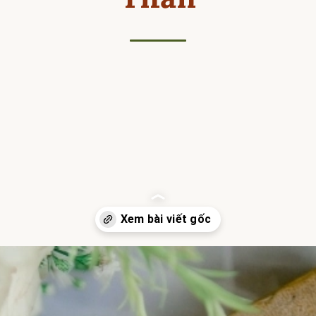
Đang mở
https://hocsinhgioi.vn/tom-tat-sach-cong-vu-cac-su-do