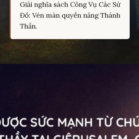
Giải nghĩa sách Công Vụ Các Sứ
Đồ: Vén màn quyền năng Thánh
Thần.
Đang mở
https://hocsinhgioi.vn/tom-tat-sach-cong-vu-cac-su-do