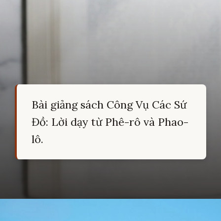
Bài giảng sách Công Vụ Các Sứ
Đồ: Lời dạy từ Phê-rô và Phao-
lô.
Đang mở
https://hocsinhgioi.vn/tom-tat-sach-cong-vu-cac-su-do