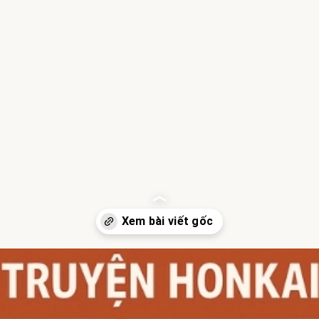
Đang mở
https://hocsinhgioi.vn/tom-tat-cot-truyen-honkai-impact-3