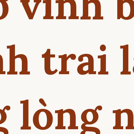
ơ vĩnh b
h trai 
 lòng 