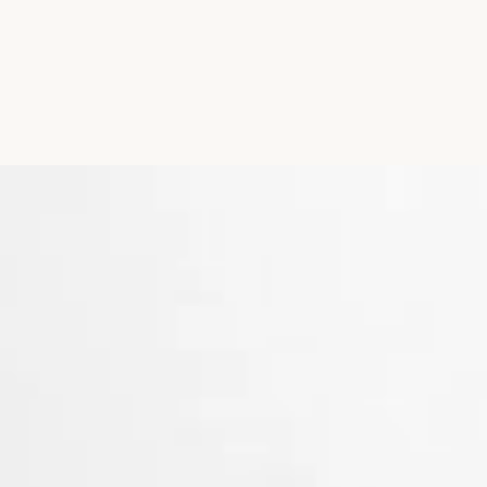
Đang mở
https://hocsinhgioi.vn/tho-vinh-biet-anh-trai