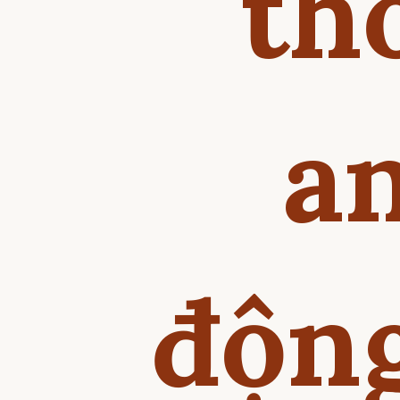
th
an
động