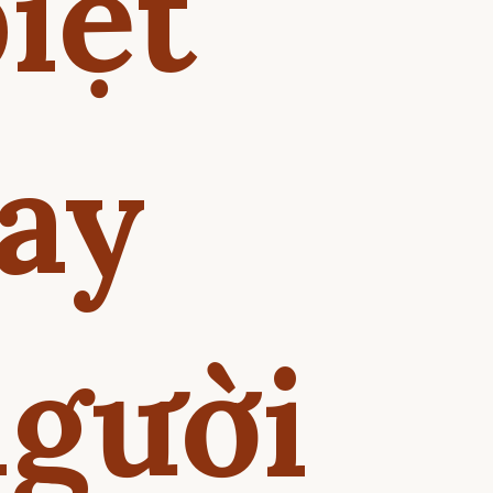
iệt
lay
người