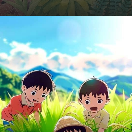
Đang mở
https://hocsinhgioi.vn/tho-ve-tuoi-tho