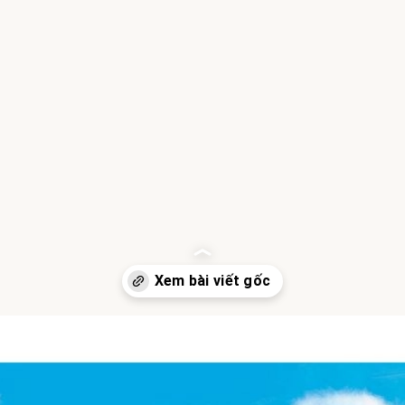
Đang mở
https://hocsinhgioi.vn/tho-ve-tuoi-tho