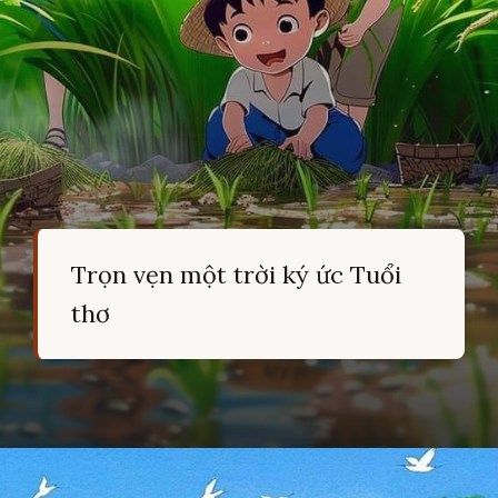
Trọn vẹn một trời ký ức Tuổi
thơ
Đang mở
https://hocsinhgioi.vn/tho-ve-tuoi-tho