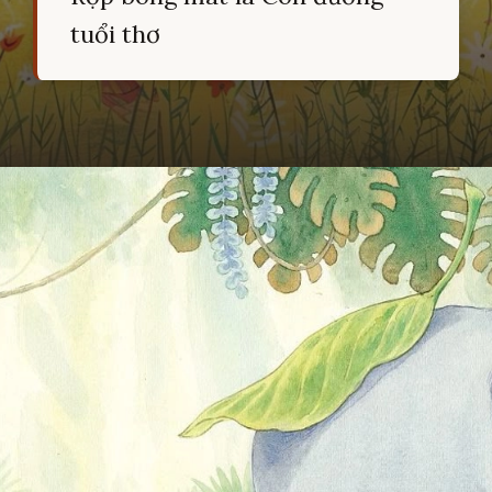
tuổi thơ
Đang mở
https://hocsinhgioi.vn/tho-ve-tuoi-tho