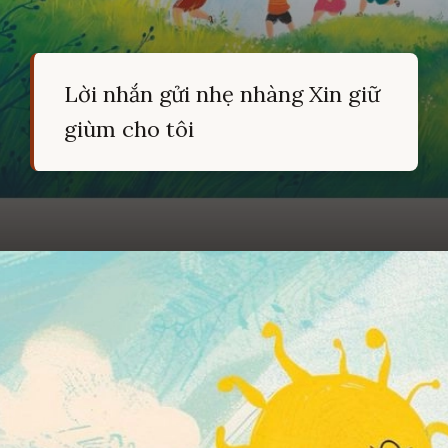
Lời nhắn gửi nhẹ nhàng Xin giữ
giùm cho tôi
Đang mở
https://hocsinhgioi.vn/tho-ve-tuoi-tho