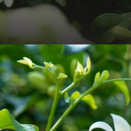
Đang mở
https://hocsinhgioi.vn/tho-ve-hoa-nguyet-que