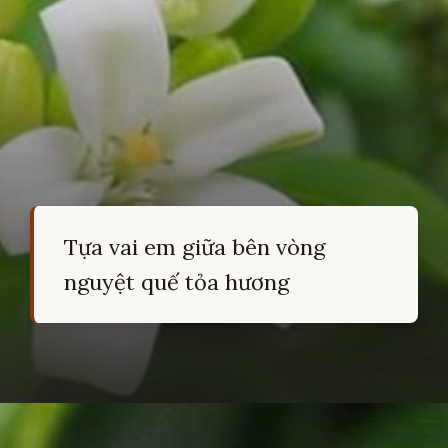
Tựa vai em giữa bên vòng
nguyệt quế tỏa hương
Đang mở
https://hocsinhgioi.vn/tho-ve-hoa-nguyet-que