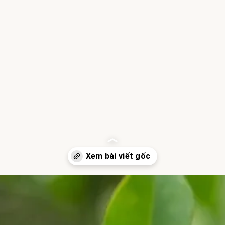
Đang mở
https://hocsinhgioi.vn/tho-ve-hoa-nguyet-que