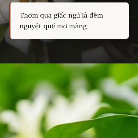
Thơm qua giấc ngủ là đêm
nguyệt quế mơ màng
Đang mở
https://hocsinhgioi.vn/tho-ve-hoa-nguyet-que