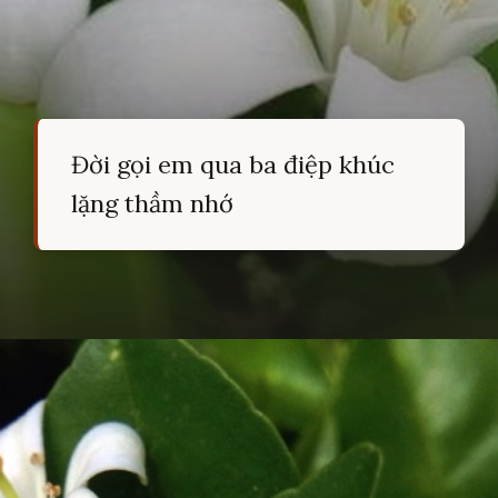
Đời gọi em qua ba điệp khúc
lặng thầm nhớ
Đang mở
https://hocsinhgioi.vn/tho-ve-hoa-nguyet-que