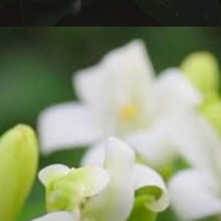
Đang mở
https://hocsinhgioi.vn/tho-ve-hoa-nguyet-que