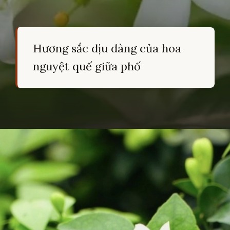
Hương sắc dịu dàng của hoa
nguyệt quế giữa phố
Đang mở
https://hocsinhgioi.vn/tho-ve-hoa-nguyet-que