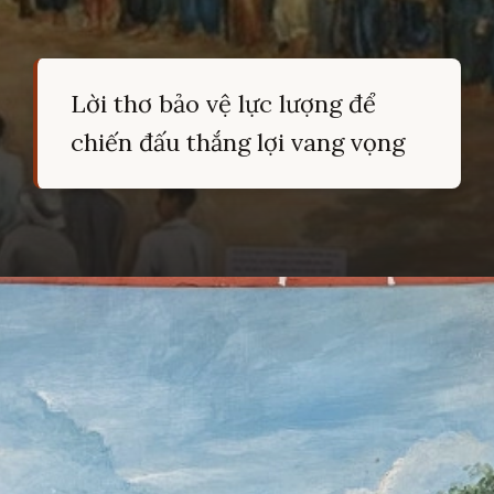
Lời thơ bảo vệ lực lượng để
chiến đấu thắng lợi vang vọng
Đang mở
https://hocsinhgioi.vn/tho-ve-cach-mang-viet-nam