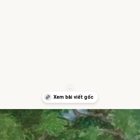
Đang mở
https://hocsinhgioi.vn/tho-ve-cach-mang-viet-nam