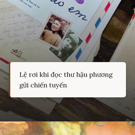
Lệ rơi khi đọc thư hậu phương
gửi chiến tuyến
Đang mở
https://hocsinhgioi.vn/tho-ve-cach-mang-viet-nam