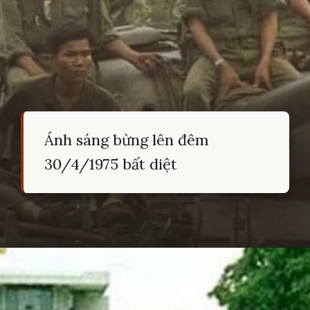
Ánh sáng bừng lên đêm
30/4/1975 bất diệt
Đang mở
https://hocsinhgioi.vn/tho-ve-cach-mang-viet-nam