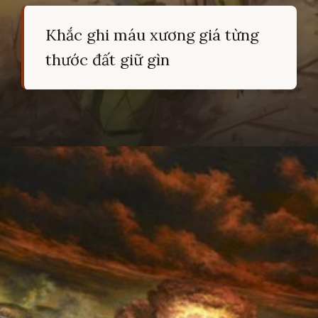
Khắc ghi máu xương giá từng
thước đất giữ gìn
Đang mở
https://hocsinhgioi.vn/tho-ve-cach-mang-viet-nam