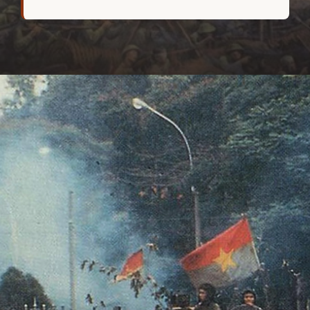
Đang mở
https://hocsinhgioi.vn/tho-ve-cach-mang-viet-nam