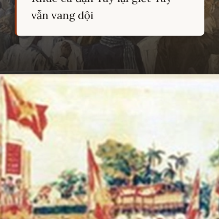
vẫn vang dội
Đang mở
https://hocsinhgioi.vn/tho-ve-cach-mang-viet-nam