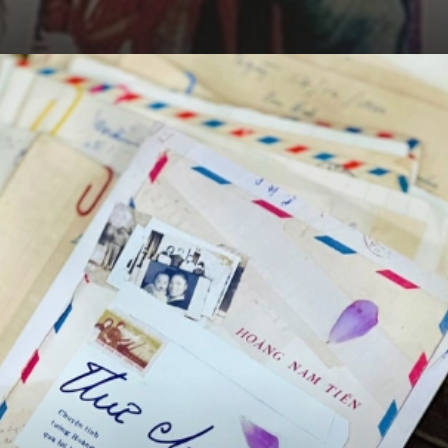
Đang mở
https://hocsinhgioi.vn/tho-ve-cach-mang-viet-nam