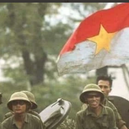
Đang mở
https://hocsinhgioi.vn/tho-ve-cach-mang-viet-nam