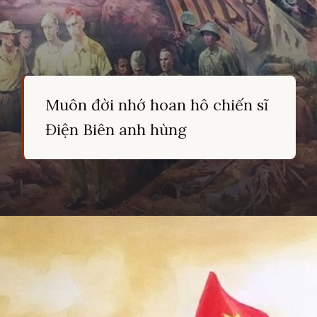
Muôn đời nhớ hoan hô chiến sĩ
Điện Biên anh hùng
Đang mở
https://hocsinhgioi.vn/tho-ve-cach-mang-viet-nam