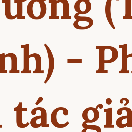
ương (
nh) - P
 tác gi