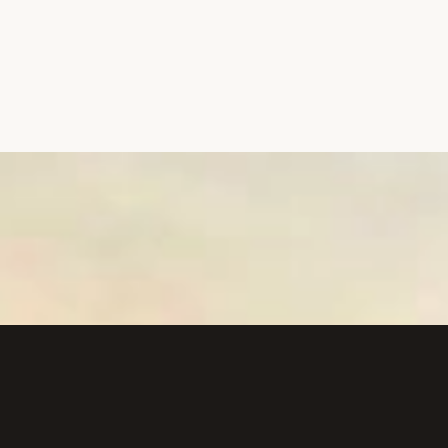
Đang mở
https://hocsinhgioi.vn/que-huong