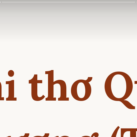
i thơ 