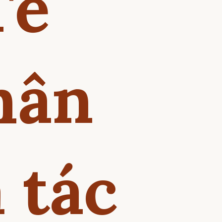
Tế
hân
ả tác