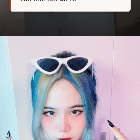
Đang mở
https://hocsinhgioi.vn/meo-simmy