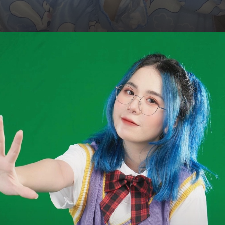
Đang mở
https://hocsinhgioi.vn/meo-simmy