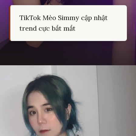
TikTok Mèo Simmy cập nhật
trend cực bắt mắt
Đang mở
https://hocsinhgioi.vn/meo-simmy