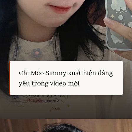
Chị Mèo Simmy xuất hiện đáng
yêu trong video mới
Đang mở
https://hocsinhgioi.vn/meo-simmy