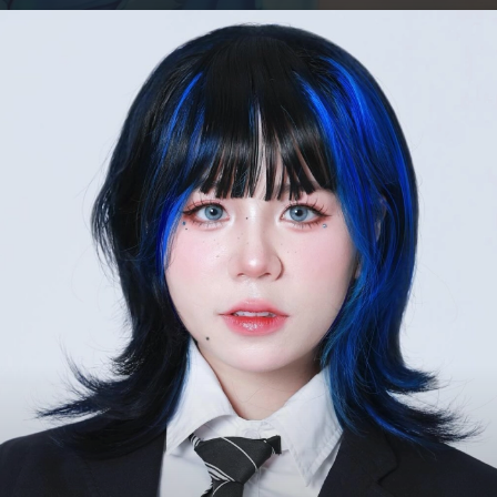
Đang mở
https://hocsinhgioi.vn/meo-simmy