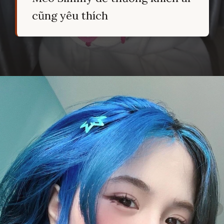
cũng yêu thích
Đang mở
https://hocsinhgioi.vn/meo-simmy