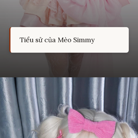
Tiểu sử của Mèo Simmy
Đang mở
https://hocsinhgioi.vn/meo-simmy