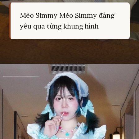
Mèo Simmy Mèo Simmy đáng
yêu qua từng khung hình
Đang mở
https://hocsinhgioi.vn/meo-simmy