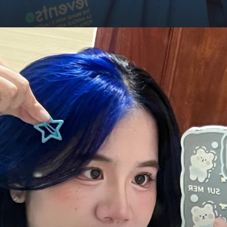
Đang mở
https://hocsinhgioi.vn/meo-simmy