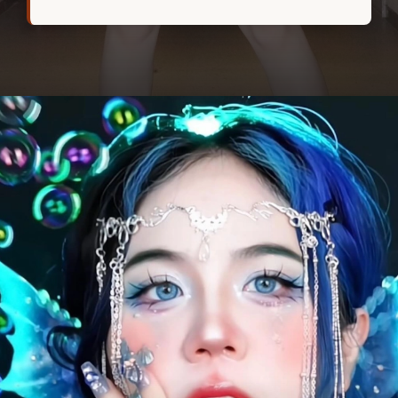
Đang mở
https://hocsinhgioi.vn/meo-simmy