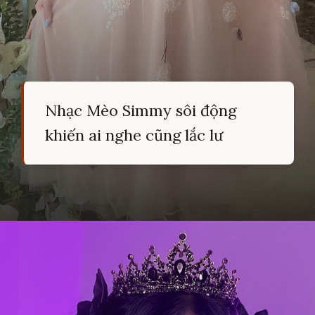
Nhạc Mèo Simmy sôi động
khiến ai nghe cũng lắc lư
Đang mở
https://hocsinhgioi.vn/meo-simmy