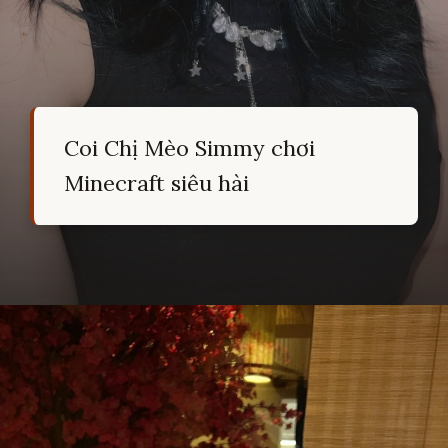
Coi Chị Mèo Simmy chơi
Minecraft siêu hài
Đang mở
https://hocsinhgioi.vn/meo-simmy