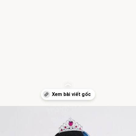
Đang mở
https://hocsinhgioi.vn/meo-simmy