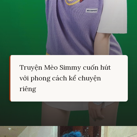
Truyện Mèo Simmy cuốn hút
với phong cách kể chuyện
riêng
Đang mở
https://hocsinhgioi.vn/meo-simmy