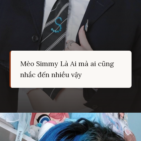
Mèo Simmy Là Ai mà ai cũng
nhắc đến nhiều vậy
Đang mở
https://hocsinhgioi.vn/meo-simmy