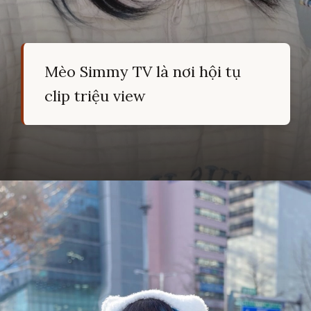
Mèo Simmy TV là nơi hội tụ
clip triệu view
Đang mở
https://hocsinhgioi.vn/meo-simmy