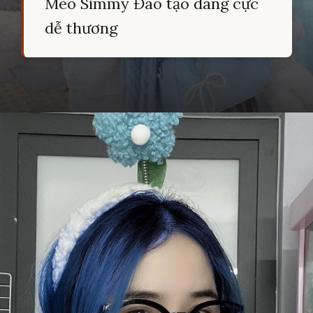
Mèo Simmy Đào tạo dáng cực
dễ thương
Đang mở
https://hocsinhgioi.vn/meo-simmy