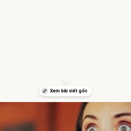
Đang mở
https://hocsinhgioi.vn/meo-dan-gian-chua-nac-cut