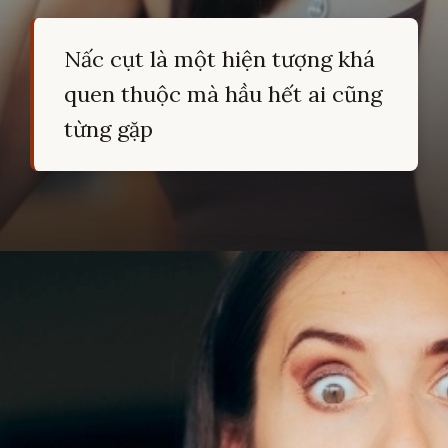
Nấc cụt là một hiện tượng khá
quen thuộc mà hầu hết ai cũng
từng gặp
Đang mở
https://hocsinhgioi.vn/meo-dan-gian-chua-nac-cut