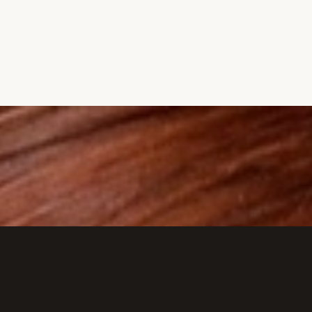
Đang mở
https://hocsinhgioi.vn/meo-chua-hoi-nach-dan-gia