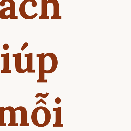
nách
giúp
 mỗi