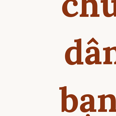
chữ
dân
bạn