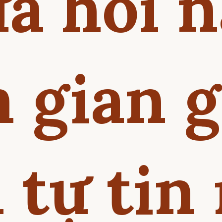
a hôi 
 gian 
 tự tin