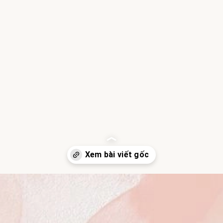
Đang mở
https://hocsinhgioi.vn/doi-ban-tay-be