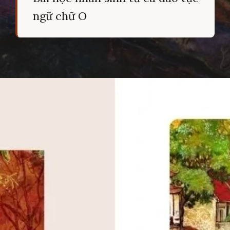
ngữ chữ O
Đang mở
https://hocsinhgioi.vn/cau-ca-dao-tuc-ngu-bat-dau-bang-chu-o