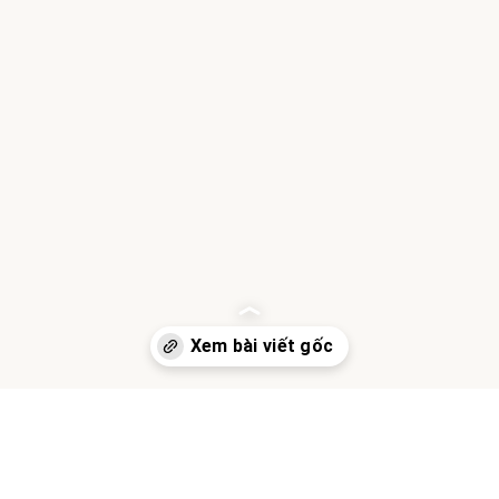
Đang mở
https://hocsinhgioi.vn/cau-ca-dao-tuc-ngu-bat-dau-bang-chu-o