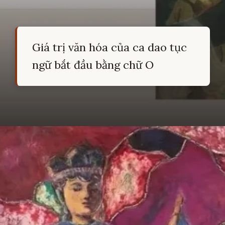
Giá trị văn hóa của ca dao tục
ngữ bắt đầu bằng chữ O
Đang mở
https://hocsinhgioi.vn/cau-ca-dao-tuc-ngu-bat-dau-bang-chu-o