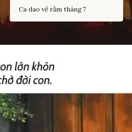
Ca dao về rằm tháng 7
Đang mở
https://hocsinhgioi.vn/ca-dao-ve-ram-thang-7