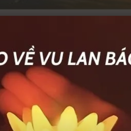
Đang mở
https://hocsinhgioi.vn/ca-dao-ve-ram-thang-7