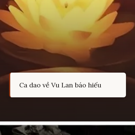
Ca dao về Vu Lan báo hiếu
Đang mở
https://hocsinhgioi.vn/ca-dao-ve-ram-thang-7