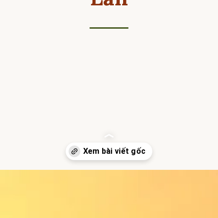
Đang mở
https://hocsinhgioi.vn/ca-dao-ve-ram-thang-7