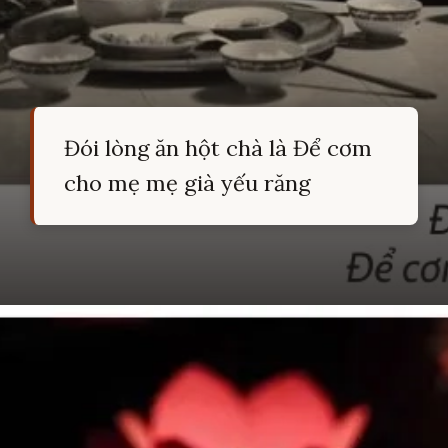
Đói lòng ăn hột chà là Để cơm
cho mẹ mẹ già yếu răng
Đang mở
https://hocsinhgioi.vn/ca-dao-ve-ram-thang-7