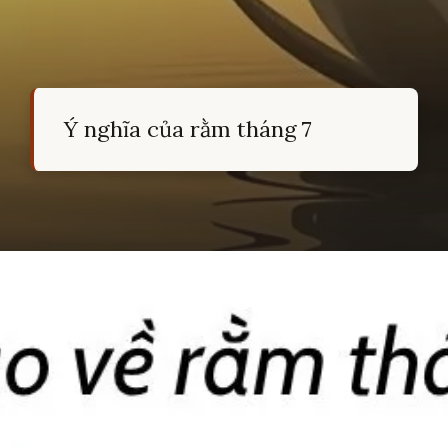
Ý nghĩa của rằm tháng 7
Đang mở
https://hocsinhgioi.vn/ca-dao-ve-ram-thang-7