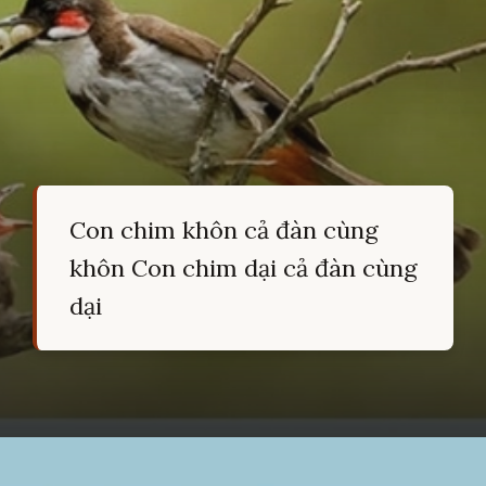
Con chim khôn cả đàn cùng
khôn Con chim dại cả đàn cùng
dại
Đang mở
https://hocsinhgioi.vn/ca-dao-ve-nhan-nghia