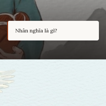
Nhân nghĩa là gì?
Đang mở
https://hocsinhgioi.vn/ca-dao-ve-nhan-nghia