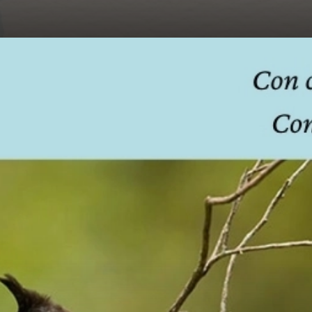
Đang mở
https://hocsinhgioi.vn/ca-dao-ve-nhan-nghia