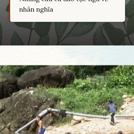
nhân nghĩa
Đang mở
https://hocsinhgioi.vn/ca-dao-ve-nhan-nghia