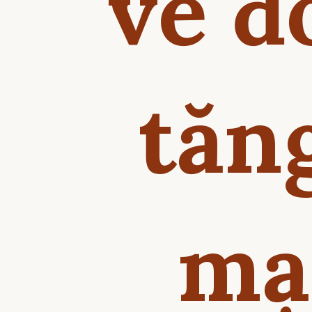
về đ
tăn
mạ