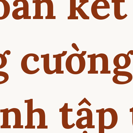
oàn kết
g cường
nh tập 