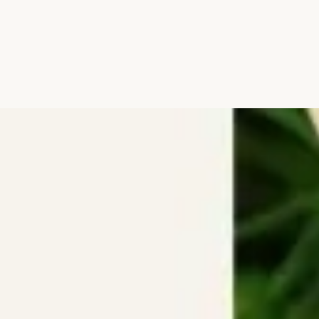
Đang mở
https://hocsinhgioi.vn/ca-dao-ve-doan-ket