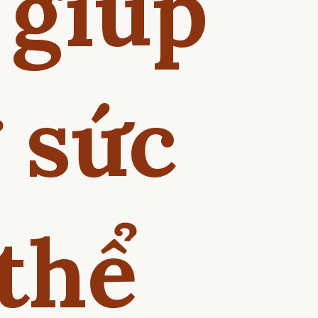
 giúp
 sức
thể