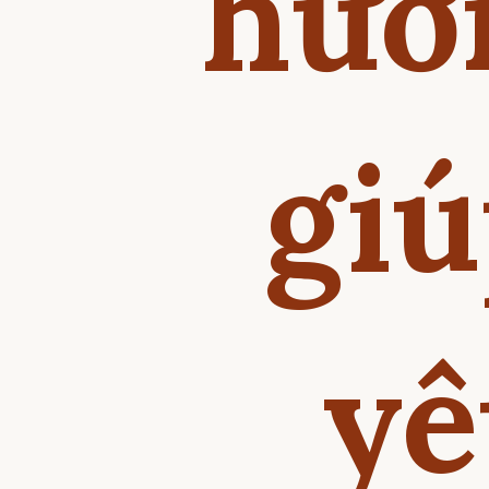
hươ
giú
yê