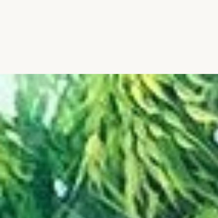
Đang mở
https://hocsinhgioi.vn/bai-tho-que-huong-dat-nuo