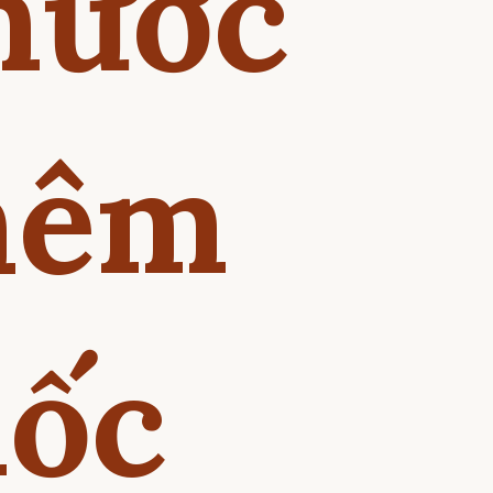
nước
thêm
uốc