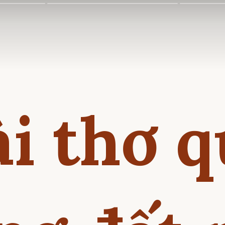
i thơ 