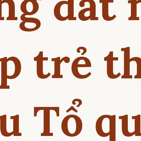
ng đất 
p trẻ 
u Tổ q