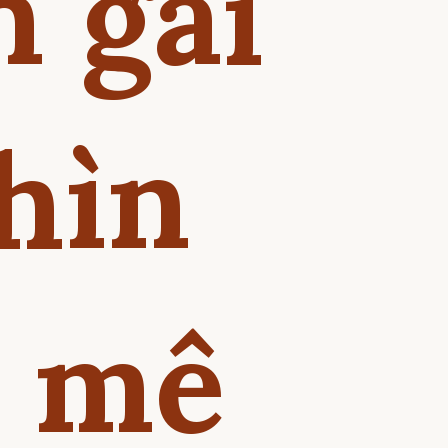
n gái
hìn
h mê