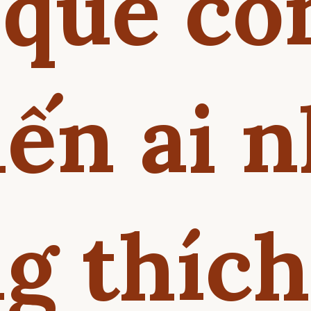
que co
iến ai n
g thíc