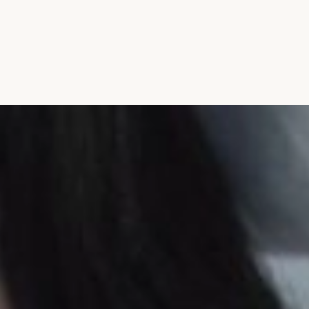
Đang mở
https://hocsinhgioi.vn/anh-cute-pho-mai-que-con-