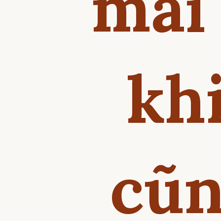
mai 
kh
cũn